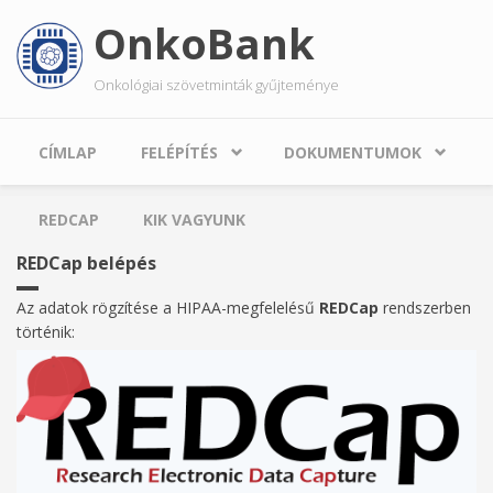
Ugrás
OnkoBank
a
tartalomra
Onkológiai szövetminták gyűjteménye
CÍMLAP
FELÉPÍTÉS
DOKUMENTUMOK
REDCAP
KIK VAGYUNK
REDCap belépés
Az adatok rögzítése a HIPAA-megfelelésű
REDCap
rendszerben
történik: