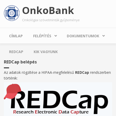
Ugrás
OnkoBank
a
tartalomra
Onkológiai szövetminták gyűjteménye
CÍMLAP
FELÉPÍTÉS
DOKUMENTUMOK
REDCAP
KIK VAGYUNK
REDCap belépés
Az adatok rögzítése a HIPAA-megfelelésű
REDCap
rendszerben
történik: