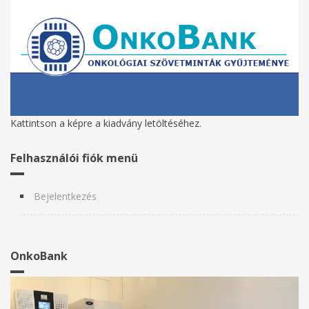
Kattintson a képre a kiadvány letöltéséhez.
Felhasználói fiók menü
Bejelentkezés
OnkoBank