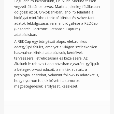
Legújabb munkatársunk, Dr. Sluch Martina frissen
végzett általános orvos. Martina jelenleg félállásban
dolgozik az SE OnkoBankban, ahol fő feladata
a
biológiai mintákhoz tartozó klinikai és szövettani
adatok feldolgozása, valamint rögzítése a REDCap
(Research Electronic Database Capture)
adatbázisban.
A REDCap egy böngésző-alapú, elektronikus
adatgyűjtő felület, amelyet a világon széleskörűen
használnak klinikai adatbázisok, kérdőívek
tervezésére, létrehozására és kezelésére. Az
általunk létrehozott adatbázisban egyaránt gyűjtjük
a betegek orvosi adatait, a minták adatait, a
patológiai adatokat, valamint follow-up adatokat is,
hogy nyomon tudjuk követni a tumoros
megbetegedések lefolyását, kezelését.