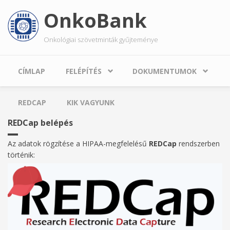
Ugrás
OnkoBank
a
tartalomra
Onkológiai szövetminták gyűjteménye
CÍMLAP
FELÉPÍTÉS
DOKUMENTUMOK
REDCAP
KIK VAGYUNK
REDCap belépés
Az adatok rögzítése a HIPAA-megfelelésű
REDCap
rendszerben
történik: