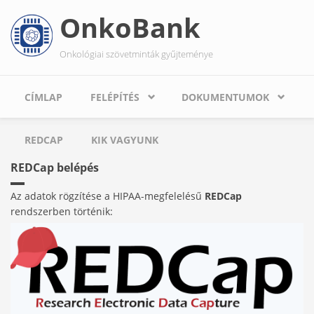
Ugrás
OnkoBank
a
tartalomra
Onkológiai szövetminták gyűjteménye
CÍMLAP
FELÉPÍTÉS
DOKUMENTUMOK
REDCAP
KIK VAGYUNK
REDCap belépés
Az adatok rögzítése a HIPAA-megfelelésű
REDCap
rendszerben történik: