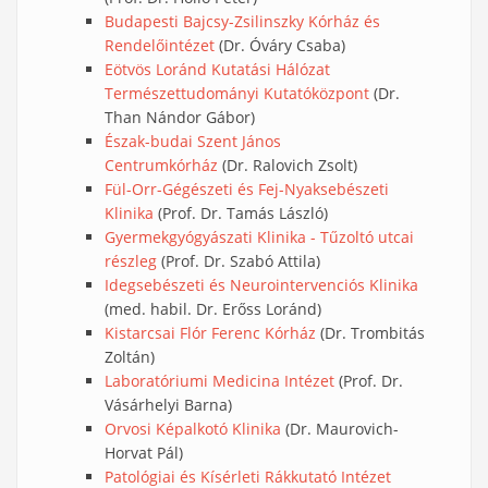
Budapesti Bajcsy-Zsilinszky Kórház és
Rendelőintézet
(Dr. Óváry Csaba)
Eötvös Loránd Kutatási Hálózat
Természettudományi Kutatóközpont
(Dr.
Than Nándor Gábor)
Észak-budai Szent János
Centrumkórház
(Dr. Ralovich Zsolt)
Fül-Orr-Gégészeti és Fej-Nyaksebészeti
Klinika
(Prof. Dr. Tamás László)
Gyermekgyógyászati Klinika
- Tűzoltó utcai
részleg
(Prof. Dr. Szabó Attila)
Idegsebészeti és Neurointervenciós Klinika
(med. habil. Dr. Erőss Loránd)
Kistarcsai Flór Ferenc Kórház
(Dr. Trombitás
Zoltán)
Laboratóriumi Medicina Intézet
(Prof. Dr.
Vásárhelyi Barna)
Orvosi Képalkotó Klinika
(Dr. Maurovich-
Horvat Pál)
Patológiai és Kísérleti Rákkutató Intézet