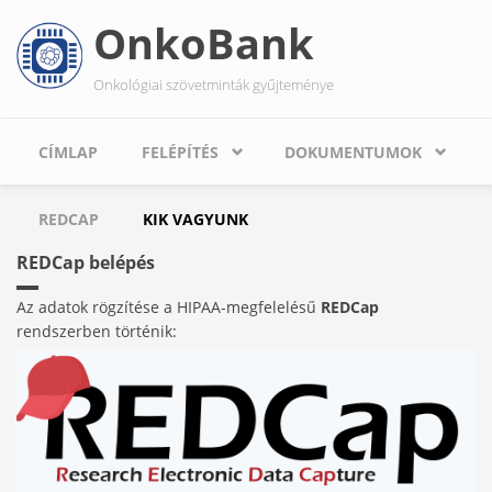
Ugrás
OnkoBank
a
tartalomra
Onkológiai szövetminták gyűjteménye
CÍMLAP
FELÉPÍTÉS
DOKUMENTUMOK
REDCAP
KIK VAGYUNK
REDCap belépés
Az adatok rögzítése a HIPAA-megfelelésű
REDCap
rendszerben történik: