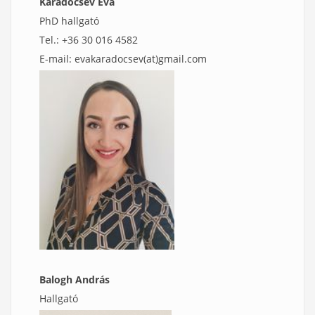
Karadocsev Éva
PhD hallgató
Tel.: +36 30 016 4582
E-mail: evakaradocsev(at)gmail.com
Balogh András
Hallgató