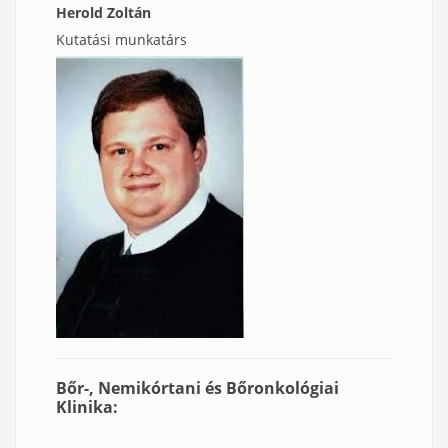
Herold Zoltán
Kutatási munkatárs
Bőr-, Nemikórtani és Bőronkológiai
Klinika: