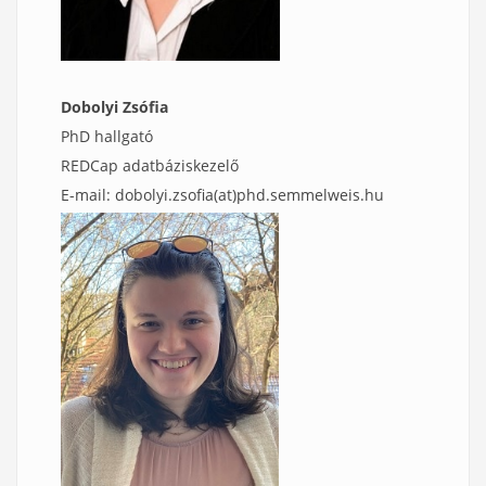
Dobolyi Zsófia
PhD hallgató
REDCap adatbáziskezelő
E-mail: dobolyi.zsofia(at)phd.semmelweis.hu