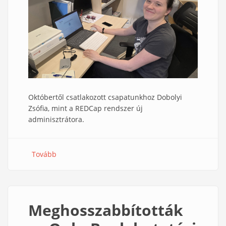
Októbertől csatlakozott csapatunkhoz Dobolyi
Zsófia, mint a REDCap rendszer új
adminisztrátora.
Tovább
(Új
REDCap
adminisztrátor
segíti
az
Meghosszabbították
OnkoBank
munkáját)