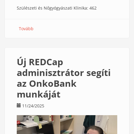
Szülészeti és Nőgyógyászati Klinika: 462
Tovább
(Novemberi
OnkoBank
betegszámok)
Új REDCap
adminisztrátor segíti
az OnkoBank
munkáját
11/24/2025