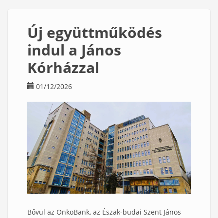
Kórház
Fül-
Új együttműködés
Orr-
Gége
indul a János
és
Kórházzal
Szájsebészeti
Osztálya
is
01/12/2026
csatlakozott
az
OnkoBank
mintagyűjtési
hálózatához)
Bővül az OnkoBank, az Észak-budai Szent János