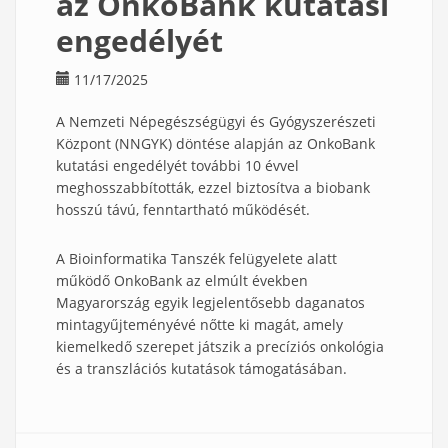
az OnkoBank kutatási
engedélyét
11/17/2025
A Nemzeti Népegészségügyi és Gyógyszerészeti
Központ (NNGYK) döntése alapján az OnkoBank
kutatási engedélyét további 10 évvel
meghosszabbították, ezzel biztosítva a biobank
hosszú távú, fenntartható működését.
A Bioinformatika Tanszék felügyelete alatt
működő OnkoBank az elmúlt években
Magyarország egyik legjelentősebb daganatos
mintagyűjteményévé nőtte ki magát, amely
kiemelkedő szerepet játszik a precíziós onkológia
és a transzlációs kutatások támogatásában.