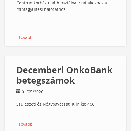
Centrumkórház újabb osztályai csatlakoznak a
mintagyűjtési hálózathoz.
Tovább
(Új
együttműködés
indul
a
János
Decemberi OnkoBank
Kórházzal)
betegszámok
01/05/2026
Szülészeti és Nőgyógyászati Klinika: 466
Tovább
(Decemberi
OnkoBank