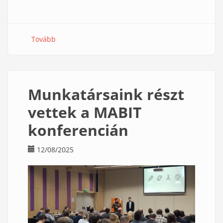
Tovább
(Újabb
mérföldkő,
500
izolált
minta
Munkatársaink részt
az
OnkoBankban)
vettek a MABIT
konferencián
12/08/2025