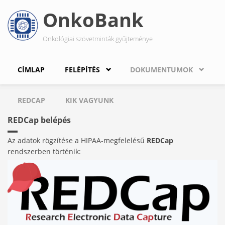
Ugrás
OnkoBank
a
tartalomra
Onkológiai szövetminták gyűjteménye
CÍMLAP
FELÉPÍTÉS
DOKUMENTUMOK
REDCAP
KIK VAGYUNK
REDCap belépés
Az adatok rögzítése a HIPAA-megfelelésű
REDCap
rendszerben történik: