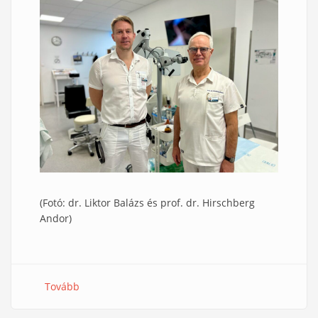
(Fotó: dr. Liktor Balázs és prof. dr. Hirschberg
Andor)
Tovább
(A
Szent
János