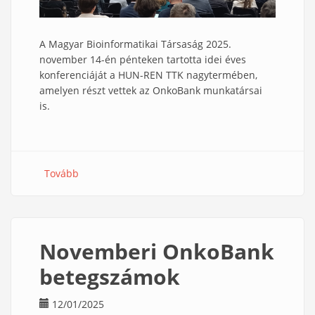
A Magyar Bioinformatikai Társaság 2025.
november 14-én pénteken tartotta idei éves
konferenciáját a HUN-REN TTK nagytermében,
amelyen részt vettek az OnkoBank munkatársai
is.
Tovább
(Munkatársaink
részt
vettek
a
MABIT
Novemberi OnkoBank
konferencián)
betegszámok
12/01/2025