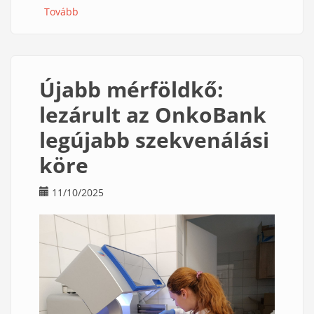
Tovább
(Meghosszabbították
az
OnkoBank
kutatási
engedélyét)
Újabb mérföldkő:
lezárult az OnkoBank
legújabb szekvenálási
köre
11/10/2025