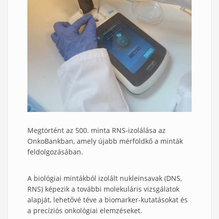
Megtörtént az 500. minta RNS-izolálása az
OnkoBankban, amely újabb mérföldkő a minták
feldolgozásában.
A biológiai mintákból izolált nukleinsavak (DNS,
RNS) képezik a további molekuláris vizsgálatok
alapját, lehetővé téve a biomarker-kutatásokat és
a precíziós onkológiai elemzéseket.