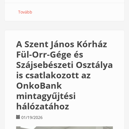
Tovább
(Gondolatébresztő
párbeszédek
a
tudományos
életútról
A Szent János Kórház
)
Fül-Orr-Gége és
Szájsebészeti Osztálya
is csatlakozott az
OnkoBank
mintagyűjtési
hálózatához
01/19/2026